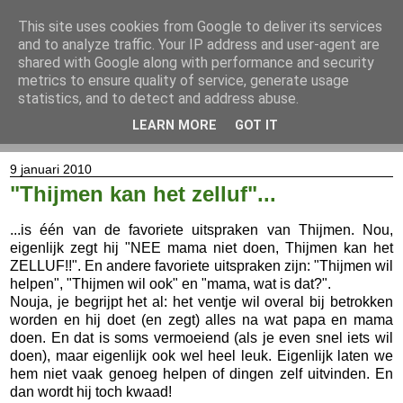
This site uses cookies from Google to deliver its services
and to analyze traffic. Your IP address and user-agent are
shared with Google along with performance and security
metrics to ensure quality of service, generate usage
statistics, and to detect and address abuse.
LEARN MORE
GOT IT
▼
9 januari 2010
"Thijmen kan het zelluf"...
...is één van de favoriete uitspraken van Thijmen. Nou,
eigenlijk zegt hij "NEE mama niet doen, Thijmen kan het
ZELLUF!!". En andere favoriete uitspraken zijn: "Thijmen wil
helpen", "Thijmen wil ook" en "mama, wat is dat?".
Nouja, je begrijpt het al: het ventje wil overal bij betrokken
worden en hij doet (en zegt) alles na wat papa en mama
doen. En dat is soms vermoeiend (als je even snel iets wil
doen), maar eigenlijk ook wel heel leuk. Eigenlijk laten we
hem niet vaak genoeg helpen of dingen zelf uitvinden. En
dan wordt hij toch kwaad!