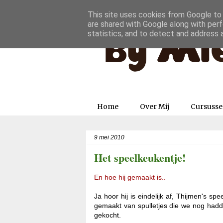
This site uses cookies from Google to d
are shared with Google along with perf
statistics, and to detect and address 
Home
Over Mij
Cursuss
9 mei 2010
Het speelkeukentje!
En hoe hij gemaakt is..
Ja hoor hij is eindelijk af, Thijmen's spe
gemaakt van spulletjes die we nog hadde
gekocht.