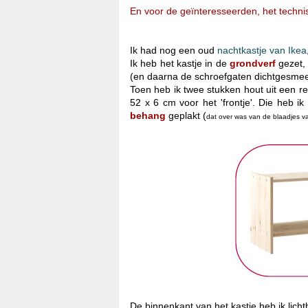
En voor de geïnteresseerden, het techni
Ik had nog een oud
nachtkastje van Ikea
Ik heb het kastje in de
grondverf
gezet,
(en daarna de schroefgaten dichtgesme
Toen heb ik twee stukken hout uit een r
52 x 6 cm voor het 'frontje'. Die heb i
behang
geplakt (
dat over was van de blaadjes v
De binnenkant van het kastje heb ik lich