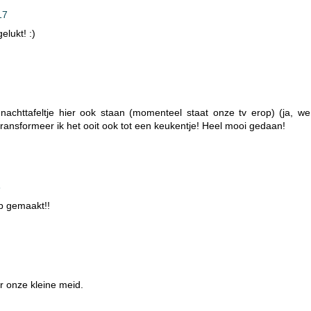
17
lukt! :)
achttafeltje hier ook staan (momenteel staat onze tv erop) (ja, we
transformeer ik het ooit ook tot een keukentje! Heel mooi gedaan!
3
p gemaakt!!
r onze kleine meid.