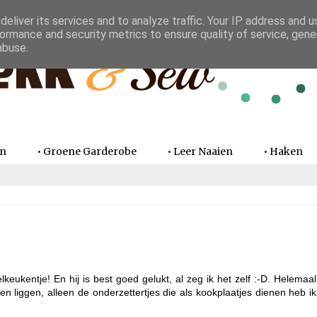
eliver its services and to analyze traffic. Your IP address and 
ormance and security metrics to ensure quality of service, gen
abuse.
en
• Groene Garderobe
• Leer Naaien
• Haken
elkeukentje! En hij is best goed gelukt, al zeg ik het zelf :-D. Helemaal
n liggen, alleen de onderzettertjes die als kookplaatjes dienen heb ik