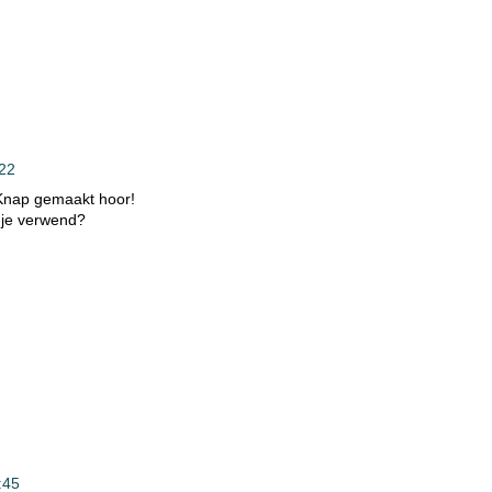
22
 Knap gemaakt hoor!
 je verwend?
:45