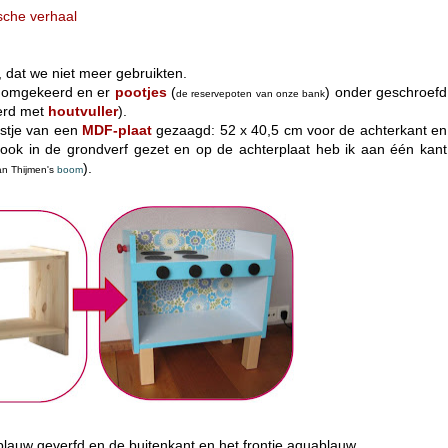
sche verhaal
, dat we niet meer gebruikten.
 omgekeerd en er
pootjes
(
) onder geschroefd
de reservepoten van onze bank
erd met
houtvuller
).
estje van een
MDF-plaat
gezaagd: 52 x 40,5 cm voor de achterkant en
k ook in de grondverf gezet en op de achterplaat heb ik aan één kant
)
.
an Thijmen's
boom
tblauw geverfd en de buitenkant en het frontje aquablauw.