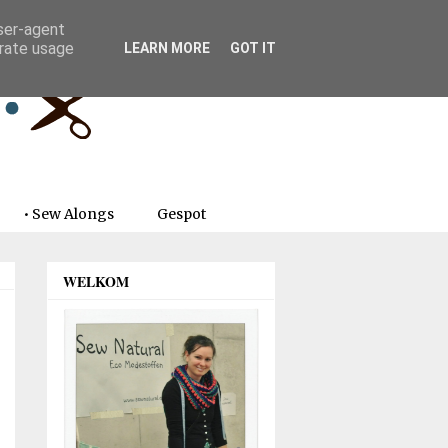
user-agent
erate usage
LEARN MORE
GOT IT
• Sew Alongs
Gespot
WELKOM