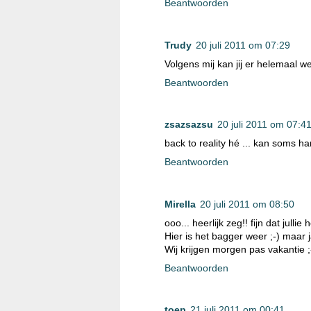
Beantwoorden
Trudy
20 juli 2011 om 07:29
Volgens mij kan jij er helemaal 
Beantwoorden
zsazsazsu
20 juli 2011 om 07:4
back to reality hé ... kan soms har
Beantwoorden
Mirella
20 juli 2011 om 08:50
ooo... heerlijk zeg!! fijn dat julli
Hier is het bagger weer ;-) maar j
Wij krijgen morgen pas vakantie ;
Beantwoorden
toep
21 juli 2011 om 00:41