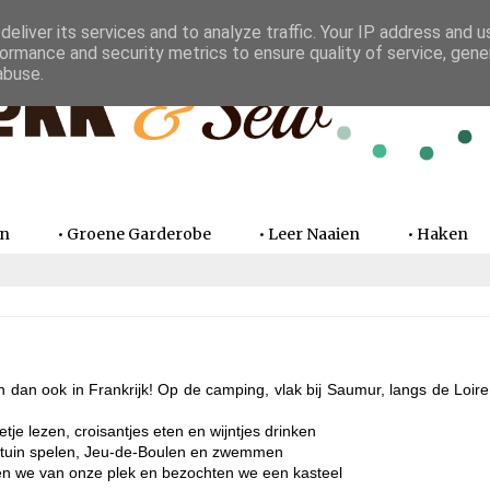
eliver its services and to analyze traffic. Your IP address and 
ormance and security metrics to ensure quality of service, gen
abuse.
en
• Groene Garderobe
• Leer Naaien
• Haken
en dan ook in Frankrijk! Op de camping, vlak bij Saumur, langs de Loire
etje lezen, croisantjes eten en wijntjes drinken
ltuin spelen, Jeu-de-Boulen en zwemmen
n we van onze plek en bezochten we een kasteel