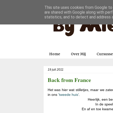
This site uses cookies from Google to d
are shared with Google along with perf
statistics, and to detect and address 
Home
Over Mij
Cursuss
19 juli 2011
Back from France
Het was hier wat stilletjes, maar we zat
in ons
'tweede huis'
.
Heerlijk, een be
In de spee
En af en toe kwame