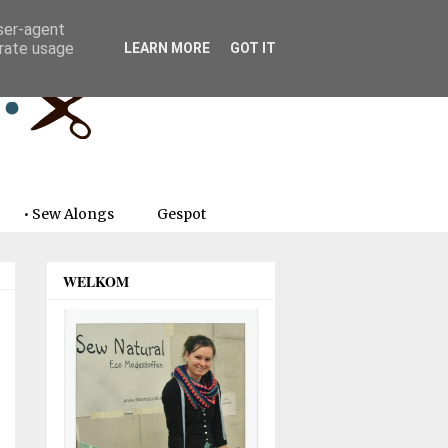
user-agent
erate usage
LEARN MORE
GOT IT
• Sew Alongs
Gespot
WELKOM