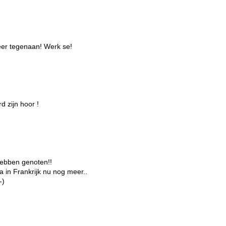
weer tegenaan! Werk se!
1
d zijn hoor !
e hebben genoten!!
a in Frankrijk nu nog meer..
-)