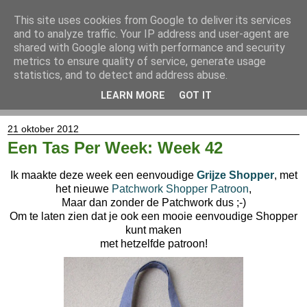
This site uses cookies from Google to deliver its services
and to analyze traffic. Your IP address and user-agent are
shared with Google along with performance and security
metrics to ensure quality of service, generate usage
statistics, and to detect and address abuse.
LEARN MORE
GOT IT
▼
21 oktober 2012
Een Tas Per Week: Week 42
Ik maakte deze week een eenvoudige
Grijze Shopper
, met
het nieuwe
Patchwork Shopper Patroon
,
Maar dan zonder de Patchwork dus ;-)
Om te laten zien dat je ook een mooie eenvoudige Shopper
kunt maken
met hetzelfde patroon!