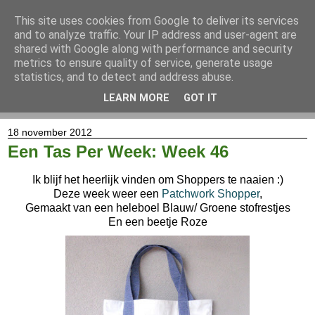
This site uses cookies from Google to deliver its services
and to analyze traffic. Your IP address and user-agent are
shared with Google along with performance and security
metrics to ensure quality of service, generate usage
statistics, and to detect and address abuse.
LEARN MORE
GOT IT
▼
18 november 2012
Een Tas Per Week: Week 46
Ik blijf het heerlijk vinden om Shoppers te naaien :)
Deze week weer een
Patchwork Shopper
,
Gemaakt van een heleboel Blauw/ Groene stofrestjes
En een beetje Roze