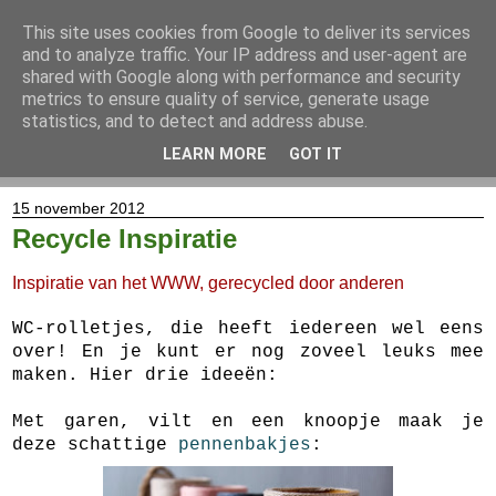
This site uses cookies from Google to deliver its services
and to analyze traffic. Your IP address and user-agent are
shared with Google along with performance and security
metrics to ensure quality of service, generate usage
statistics, and to detect and address abuse.
LEARN MORE
GOT IT
▼
15 november 2012
Recycle Inspiratie
Inspiratie van het WWW, gerecycled door anderen
WC-rolletjes, die heeft iedereen wel eens
over! En je kunt er nog zoveel leuks mee
maken. Hier drie ideeën:
Met garen, vilt en een knoopje maak je
deze schattige
pennenbakjes
: