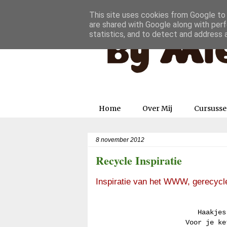
This site uses cookies from Google to d
are shared with Google along with perf
statistics, and to detect and address 
Home
Over Mij
Cursuss
8 november 2012
Recycle Inspiratie
Inspiratie van het WWW, gerecycle
Haakjes
Voor je ke