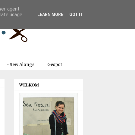
user-agent
erate usage
LEARN MORE
GOT IT
• Sew Alongs
Gespot
WELKOM