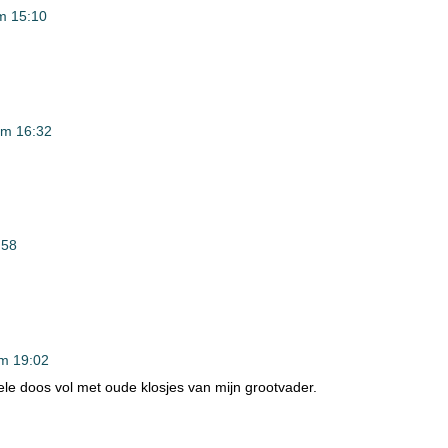
m 15:10
om 16:32
:58
m 19:02
ele doos vol met oude klosjes van mijn grootvader.