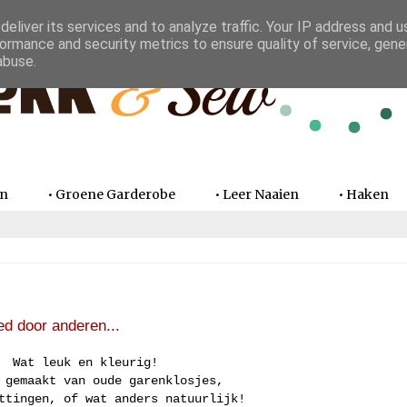
eliver its services and to analyze traffic. Your IP address and 
ormance and security metrics to ensure quality of service, gen
abuse.
en
• Groene Garderobe
• Leer Naaien
• Haken
d door anderen...
Wat leuk en kleurig!
 gemaakt van oude garenklosjes,
ttingen, of wat anders natuurlijk!