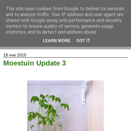
This site uses cookies from Google to deliver its services
and to analyze traffic. Your IP address and user-agent are
shared with Google along with performance and security
metrics to ensure quality of service, generate usage
statistics, and to detect and address abuse.
LEARN MORE
GOT IT
▼
18 mei 2015
Moestuin Update 3