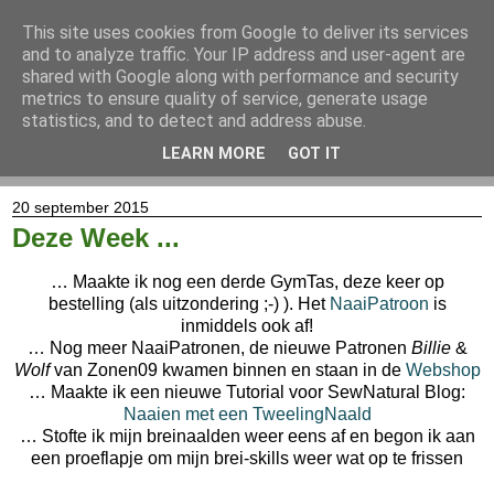
This site uses cookies from Google to deliver its services
and to analyze traffic. Your IP address and user-agent are
shared with Google along with performance and security
metrics to ensure quality of service, generate usage
statistics, and to detect and address abuse.
LEARN MORE
GOT IT
▼
20 september 2015
Deze Week ...
… Maakte ik nog een derde GymTas, deze keer op
bestelling (als uitzondering ;-) ). Het
NaaiPatroon
is
inmiddels ook af!
… Nog meer NaaiPatronen, de nieuwe Patronen
Billie
&
Wolf
van Zonen09 kwamen binnen en staan in de
Webshop
… Maakte ik een nieuwe Tutorial voor SewNatural Blog:
Naaien met een TweelingNaald
… Stofte ik mijn breinaalden weer eens af en begon ik aan
een proeflapje om mijn brei-skills weer wat op te frissen