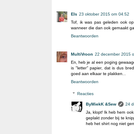
Els
23 oktober 2015 om 04:52
Tof, ik was pas geleden ook o
wanneer die dan ook gemaakt gaat 
Beantwoorden
MultiVroon
22 december 2015 
En, heb je al een poging gewaagd
is "letter" papier, dat is dus b
goed aan elkaar te plakken...
Beantwoorden
Reacties
ByMiekK &Sew
24 
Ja, klopt! Ik heb hem oo
geplakt zonder bij te kni
heb het shirt nog niet gen