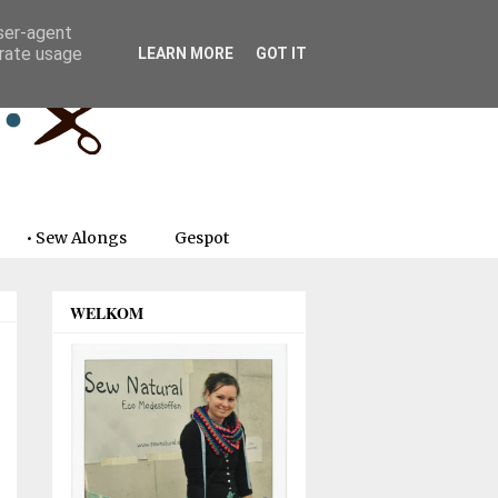
user-agent
erate usage
LEARN MORE
GOT IT
• Sew Alongs
Gespot
WELKOM