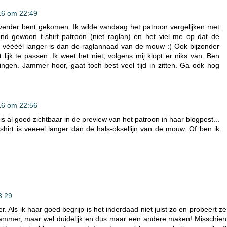
16 om 22:49
verder bent gekomen. Ik wilde vandaag het patroon vergelijken met
d gewoon t-shirt patroon (niet raglan) en het viel me op dat de
 véééél langer is dan de raglannaad van de mouw :( Ook bijzonder
t lijk te passen. Ik weet het niet, volgens mij klopt er niks van. Ben
ngen. Jammer hoor, gaat toch best veel tijd in zitten. Ga ook nog
16 om 22:56
s al goed zichtbaar in de preview van het patroon in haar blogpost...
 shirt is veeeel langer dan de hals-oksellijn van de mouw. Of ben ik
3:29
 Als ik haar goed begrijp is het inderdaad niet juist zo en probeert ze
Jammer, maar wel duidelijk en dus maar een andere maken! Misschien