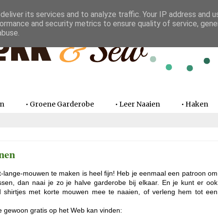
eliver its services and to analyze traffic. Your IP address and 
ormance and security metrics to ensure quality of service, gen
abuse.
en
• Groene Garderobe
• Leer Naaien
• Haken
nen
-lange-mouwen te maken is heel fijn! Heb je eenmaal een patroon om
sen, dan naai je zo je halve garderobe bij elkaar. En je kunt er ook
ld shirtjes met korte mouwen mee te naaien, of verleng hem tot een
 je gewoon gratis op het Web kan vinden: