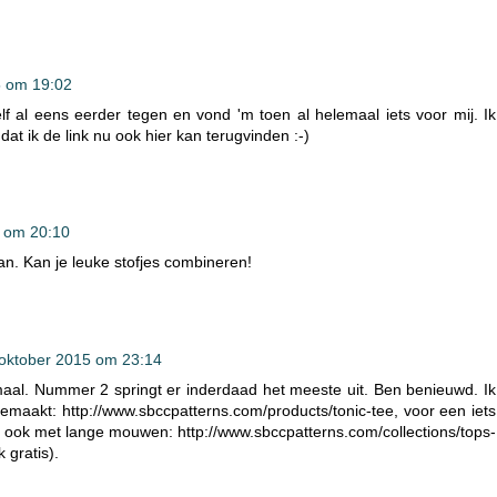
5 om 19:02
 al eens eerder tegen en vond 'm toen al helemaal iets voor mij. Ik
t ik de link nu ook hier kan terugvinden :-)
 om 20:10
n. Kan je leuke stofjes combineren!
oktober 2015 om 23:14
maal. Nummer 2 springt er inderdaad het meeste uit. Ben benieuwd. Ik
gemaakt: http://www.sbccpatterns.com/products/tonic-tee, voor een iets
er ook met lange mouwen: http://www.sbccpatterns.com/collections/tops-
 gratis).