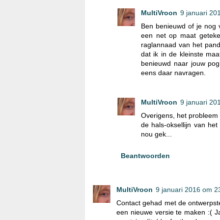
MultiVroon
9 januari 20
Ben benieuwd of je nog 
een net op maat geteken
raglannaad van het pand
dat ik in de kleinste maa
benieuwd naar jouw pogi
eens daar navragen.
MultiVroon
9 januari 20
Overigens, het probleem i
de hals-oksellijn van het
nou gek...
Beantwoorden
MultiVroon
9 januari 2016 om 2
Contact gehad met de ontwerpster.
een nieuwe versie te maken :( 