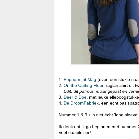
1.
Peppermint Mag
(even een stukje naa
2.
On the Cutting Floor
, raglan shirt uit 
Edit: dit patroon is aangepast en vern
3.
Deer & Doe
, met leuke elleboogstukk
4.
De DroomFabriek
, een echt basispatr
Nummer 1 & 3 zijn niet écht 'long sleeve
Ik denk dat ik ga beginnen met nummer 2 
Veel naaiplezier!