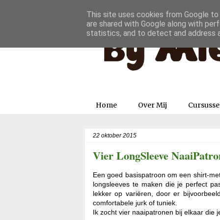
This site uses cookies from Google to d
are shared with Google along with perf
statistics, and to detect and address 
Home
Over Mij
Cursuss
22 oktober 2015
Vier LongSleeve NaaiPatro
Een goed basispatroon om een shirt-met
longsleeves te maken die je perfect pas
lekker op variëren, door er bijvoorbee
comfortabele jurk of tuniek.
Ik zocht vier naaipatronen bij elkaar die