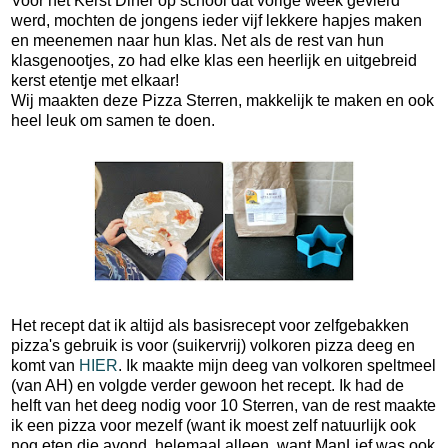
Voor het Kerst Diner op school dat vorige week gevierd
werd, mochten de jongens ieder vijf lekkere hapjes maken
en meenemen naar hun klas. Net als de rest van hun
klasgenootjes, zo had elke klas een heerlijk en uitgebreid
kerst etentje met elkaar!
Wij maakten deze Pizza Sterren, makkelijk te maken en ook
heel leuk om samen te doen.
Het recept dat ik altijd als basisrecept voor zelfgebakken
pizza's gebruik is voor (suikervrij) volkoren pizza deeg en
komt van
HIER
. Ik maakte mijn deeg van volkoren speltmeel
(van AH) en volgde verder gewoon het recept. Ik had de
helft van het deeg nodig voor 10 Sterren, van de rest maakte
ik een pizza voor mezelf (want ik moest zelf natuurlijk ook
nog eten die avond, helemaal alleen, want ManLief was ook