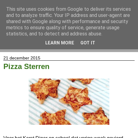
This site uses cookies from Google to deliver its services
and to analyze traffic. Your IP address and user-agent are
shared with Google along with performance and security
metrics to ensure quality of service, generate usage
statistics, and to detect and address abuse.
LEARN MORE
GOT IT
▼
21 december 2015
Pizza Sterren