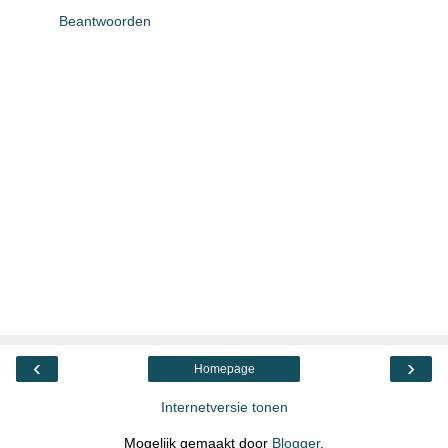
Beantwoorden
‹
›
Homepage
Internetversie tonen
Mogelijk gemaakt door
Blogger
.