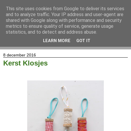
This site uses cookies from Google to deliver its services
and to analyze traffic. Your IP address and user-agent are
shared with Google along with performance and security
metrics to ensure quality of service, generate usage
statistics, and to detect and address abuse.
LEARN MORE
GOT IT
▼
8 december 2016
Kerst Klosjes