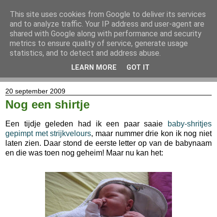
This site uses cookies from Google to deliver its services
and to analyze traffic. Your IP address and user-agent are
shared with Google along with performance and security
metrics to ensure quality of service, generate usage
statistics, and to detect and address abuse.
LEARN MORE
GOT IT
▼
20 september 2009
Nog een shirtje
Een tijdje geleden had ik een paar saaie
baby-shritjes
gepimpt met strijkvelours
, maar nummer drie kon ik nog niet
laten zien. Daar stond de eerste letter op van de babynaam
en die was toen nog geheim! Maar nu kan het: