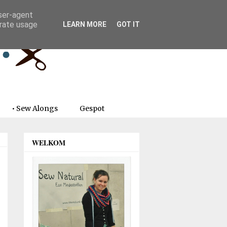
user-agent
erate usage
LEARN MORE
GOT IT
• Sew Alongs
Gespot
WELKOM