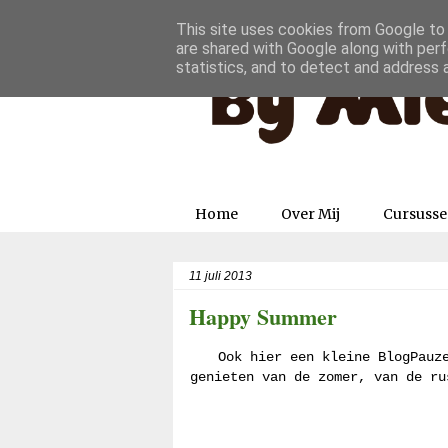
This site uses cookies from Google to d
are shared with Google along with perf
statistics, and to detect and address 
Home
Over Mij
Cursuss
11 juli 2013
Happy Summer
Ook hier een kleine BlogPauz
genieten van de zomer, van de ru