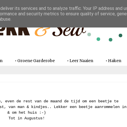
eliver its services and to analyze traffic. Your IP address and 
ormance and security metrics to ensure quality of service, gen
abuse.
en
• Groene Garderobe
• Leer Naaien
• Haken
e, even de rest van de maand de tijd om een beetje te
st, van man & kindjes.. Lekker een beetje aanrommelen in
& om het huis :-)
Tot in Augustus!