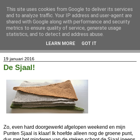
This site uses cookies from Google to deliver its services
and to analyze traffic. Your IP address and user-agent are
shared with Google along with performance and security
metrics to ensure quality of service, generate usage
statistics, and to detect and address abuse.
LEARN MORE
GOT IT
▼
19 januari 2016
De Sjaal!
Zo, even hard doorgewerkt afgelopen weekend en mijn
Punten Sjaal is klaar! Ik hoefde alleen nog de groene punt,
dus met het minderen van de steken schoot de Sjaal ineens