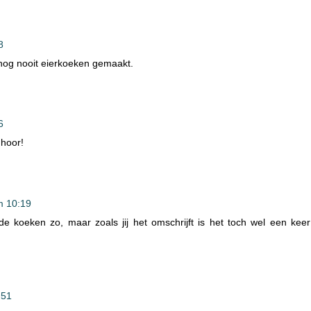
8
b nog nooit eierkoeken gemaakt.
6
 hoor!
m 10:19
lde koeken zo, maar zoals jij het omschrijft is het toch wel een keer
:51