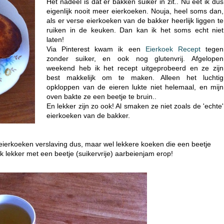
Het nadeel is dat er bakken suiker in zit.. Nu eet ik dus
eigenlijk nooit meer eierkoeken. Nouja, heel soms dan,
als er verse eierkoeken van de bakker heerlijk liggen te
ruiken in de keuken. Dan kan ik het soms echt niet
laten!
Via Pinterest kwam ik een
Eierkoek Recept
tegen
zonder suiker, en ook nog glutenvrij. Afgelopen
weekend heb ik het recept uitgeprobeerd en ze zijn
best makkelijk om te maken. Alleen het luchtig
opkloppen van de eieren lukte niet helemaal, en mijn
oven bakte ze een beetje te bruin..
En lekker zijn zo ook! Al smaken ze niet zoals de 'echte'
eierkoeken van de bakker.
eierkoeken verslaving dus, maar wel lekkere koeken die een beetje
 lekker met een beetje (suikervrije) aarbeienjam erop!