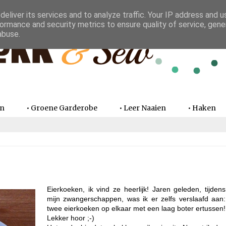
eliver its services and to analyze traffic. Your IP address and 
ormance and security metrics to ensure quality of service, gen
abuse.
en
• Groene Garderobe
• Leer Naaien
• Haken
Eierkoeken, ik vind ze heerlijk! Jaren geleden, tijdens
mijn zwangerschappen, was ik er zelfs verslaafd aan:
twee eierkoeken op elkaar met een laag boter ertussen!
Lekker hoor ;-)