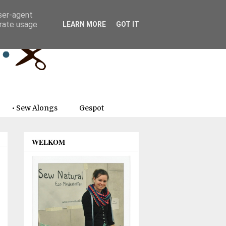
user-agent
erate usage
LEARN MORE
GOT IT
• Sew Alongs
Gespot
WELKOM