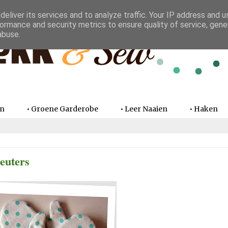
eliver its services and to analyze traffic. Your IP address and 
ormance and security metrics to ensure quality of service, gen
abuse.
en
• Groene Garderobe
• Leer Naaien
• Haken
peuters