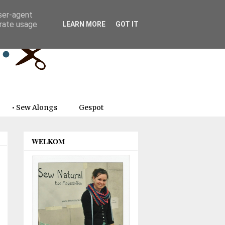
user-agent
erate usage
LEARN MORE
GOT IT
• Sew Alongs
Gespot
WELKOM