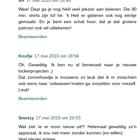
An
17 mei 2010 om 18:40
Waw! Daar ga je nog héél veel plezier aan beleven. Die 90
min. shirts zijn tof hé. 'k Heb er gisteren ook nog ééntje
gemaakt. En je bent een schat hoor, dat je dat grotere
patroon ook wil uittekenen!
Beantwoorden
Knofje
17 mei 2010 om 18:56
Oh. Geweldig. Ik ben nu al benieuwd naar je nieuwe
lockerprojecten ;)
Dat zonnehoedje is trouwens zo leuk dat ik m misschien
ook eens naar 'volwassen'maten ga omzetten voor mezelf.
Leuk!
Beantwoorden
Smotzy
17 mei 2010 om 20:03
Wat ziet 'ie er mooi nieuw uit!!! Helemaal geweldig zo'n
apparaat, ik zou niet meer zonder kunnen (en willen).
Veel plezier ermee.