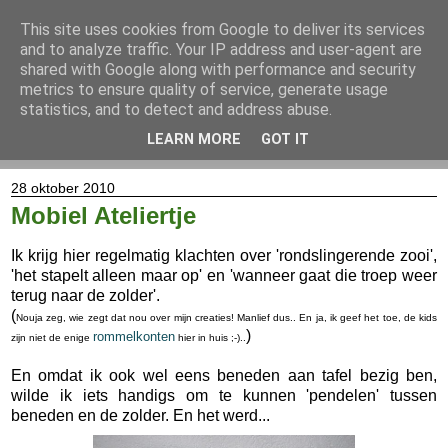
This site uses cookies from Google to deliver its services
and to analyze traffic. Your IP address and user-agent are
shared with Google along with performance and security
metrics to ensure quality of service, generate usage
statistics, and to detect and address abuse.
LEARN MORE
GOT IT
▼
28 oktober 2010
Mobiel Ateliertje
Ik krijg hier regelmatig klachten over 'rondslingerende zooi',
'het stapelt alleen maar op' en 'wanneer gaat die troep weer
terug naar de zolder'.
(
Nouja zeg, wie zegt dat nou over mijn creaties! Manlief dus.. En ja, ik geef het toe, de kids
)
rommelkonten
zijn niet de enige
hier in huis ;-)..
En omdat ik ook wel eens beneden aan tafel bezig ben,
wilde ik iets handigs om te kunnen 'pendelen' tussen
beneden en de zolder. En het werd...