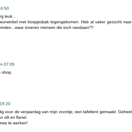
16:50
rg leuk...
rieurwinkel met koopjesbak tegengekomen. Heb al vaker gezocht naar
 vinden...waar toveren mensen die toch vandaan!?!
m 07:09
e shop,
19:20
lig voor de verjaardag van mijn zoontje, een tafeltent gemaakt. Geheel
 vilt en flanel.
 mee te werken!