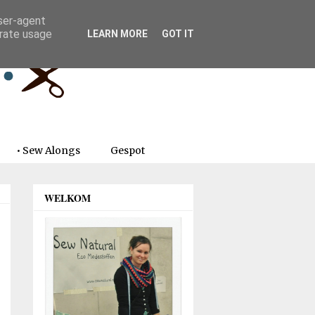
user-agent
erate usage
LEARN MORE
GOT IT
• Sew Alongs
Gespot
WELKOM