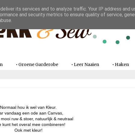
eliver its services and to analyze traffic. Your IP address and 
ormance and security metrics to ensure quality of service, gen
abuse.
en
• Groene Garderobe
• Leer Naaien
• Haken
Normaal hou ik wel van Kleur.
r vandaag een ode aan Canvas,
o mooi ruw & stoer, natuurlijk & neutraal
e kunt het overal mee combineren!
Ook met kleur!