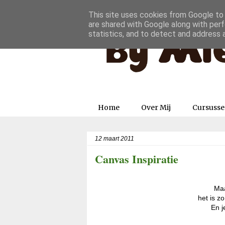
This site uses cookies from Google to d
are shared with Google along with perf
statistics, and to detect and address 
Home
Over Mij
Cursuss
12 maart 2011
Canvas Inspiratie
Maa
het is z
En j