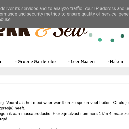
eliver its services and to analyze traffic. Your IP address and 
ormance and security metrics to ensure quality of service, gen
abuse.
en
• Groene Garderobe
• Leer Naaien
• Haken
eg. Vooral als het mooi weer wordt en ze spelen veel buiten. Of als je
presje) heeft.
gon ik aan massaproductie. Hier zijn alvast nummers 1 t/m 4, maar ze
orga!