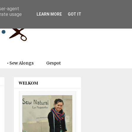
user-agent
erate usage
LEARN MORE
GOT IT
• Sew Alongs
Gespot
WELKOM