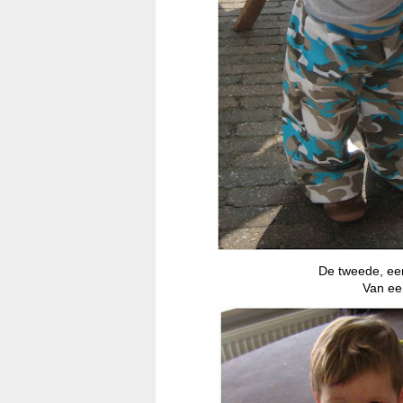
De tweede, een
Van ee