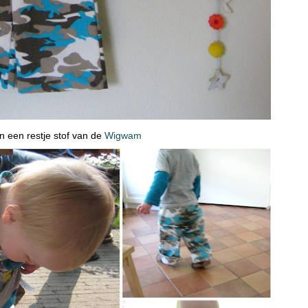
n een restje stof van de
Wigwam