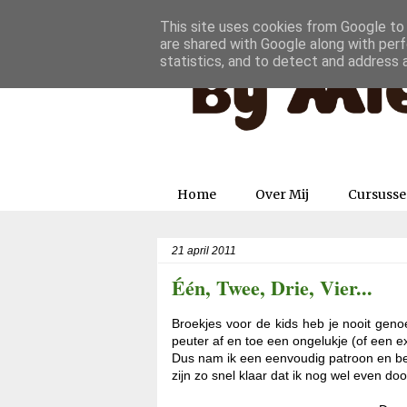
This site uses cookies from Google to d
are shared with Google along with perf
statistics, and to detect and address 
Home
Over Mij
Cursuss
21 april 2011
Één, Twee, Drie, Vier...
Broekjes voor de kids heb je nooit geno
peuter af en toe een ongelukje (of een ex
Dus nam ik een eenvoudig patroon en be
zijn zo snel klaar dat ik nog wel even do