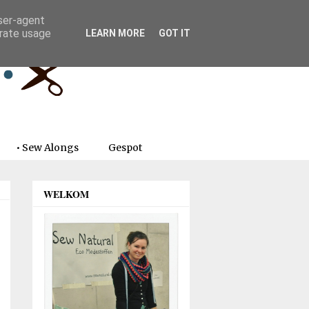
user-agent
erate usage
LEARN MORE
GOT IT
• Sew Alongs
Gespot
WELKOM