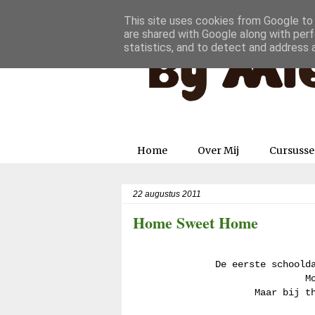
This site uses cookies from Google to d
are shared with Google along with perf
statistics, and to detect and address 
Home
Over Mij
Cursuss
22 augustus 2011
Home Sweet Home
De eerste schoold
M
Maar bij t