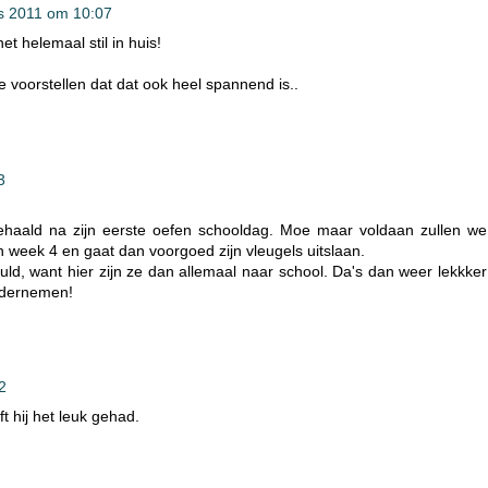
s 2011 om 10:07
t helemaal stil in huis!
voorstellen dat dat ook heel spannend is..
3
gehaald na zijn eerste oefen schooldag. Moe maar voldaan zullen we
n week 4 en gaat dan voorgoed zijn vleugels uitslaan.
vuld, want hier zijn ze dan allemaal naar school. Da's dan weer lekkker
ondernemen!
2
t hij het leuk gehad.