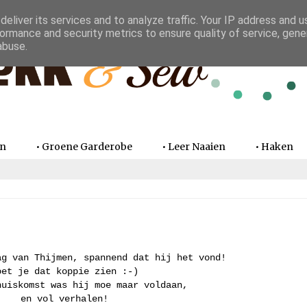
eliver its services and to analyze traffic. Your IP address and 
ormance and security metrics to ensure quality of service, gen
abuse.
en
• Groene Garderobe
• Leer Naaien
• Haken
ag van Thijmen, spannend dat hij het vond!
oet je dat koppie zien :-)
huiskomst was hij moe maar voldaan,
en vol verhalen!