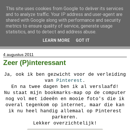
This site uses cookies from Google to deliver its services
and to analyze traffic. Your IP address and user-agent are
shared with Google along with performance and security
metrics to ensure quality of service, generate usage
statistics, and to detect and address abuse.
LEARN MORE
GOT IT
▼
4 augustus 2011
Zeer (P)interessant
Ja, ook ik ben gezwicht voor de verleiding
van
Pinterest
.
En na twee dagen ben ik al verslaafd!
Nu staat mijn bookmarks-map op de computer
nog vol met ideeën en mooie foto's die ik
overal tegenkom op internet, maar die kan
ik nu heel handig allemaal op Pinterest
parkeren.
Lekker overzichtelijk!