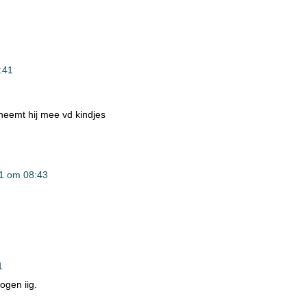
:41
 neemt hij mee vd kindjes
1 om 08:43
1
ogen iig.