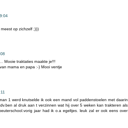
9:04
t meest op zichzelf ;)))
:08
.. Mooie traktaties maakte je!!!
 van mama en papa :-) Mooi ventje
:11
 man 1 werd knutselde ik ook een mand vol paddenstoelen met daarin
kdv.ben al druk aan t verzinnen wat hij over 5 weken kan trakteren als
uterschool.vorig jaar had ik o.a egeltjes. leuk zal er ook eens over