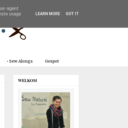
user-agent
erate usage
LEARN MORE
GOT IT
• Sew Alongs
Gespot
WELKOM