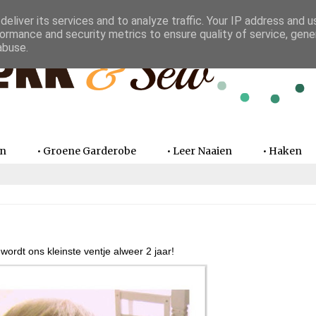
eliver its services and to analyze traffic. Your IP address and 
ormance and security metrics to ensure quality of service, gen
abuse.
en
• Groene Garderobe
• Leer Naaien
• Haken
ordt ons kleinste ventje alweer 2 jaar!