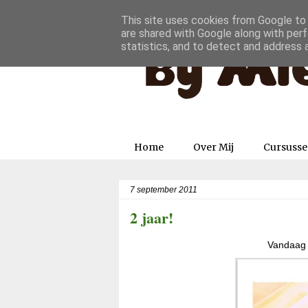
This site uses cookies from Google to d
are shared with Google along with perf
statistics, and to detect and address 
Home
Over Mij
Cursuss
7 september 2011
2 jaar!
Vandaag w