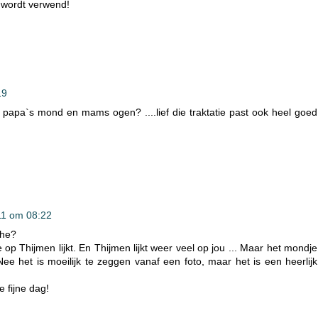
r wordt verwend!
19
 papa`s mond en mams ogen? ....lief die traktatie past ook heel goed
11 om 08:22
 he?
e op Thijmen lijkt. En Thijmen lijkt weer veel op jou ... Maar het mondje
e het is moeilijk te zeggen vanaf een foto, maar het is een heerlijk
 fijne dag!