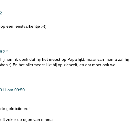
2
t op een feestvarkentje ;-))
9:22
hijmen, ik denk dat hij het meest op Papa lijkt, maar van mama zal hij
n :) En het allermeest lijkt hij op zichzelf, en dat moet ook wel
2011 om 09:50
te gefeliciteerd!
 heeft zeker de ogen van mama