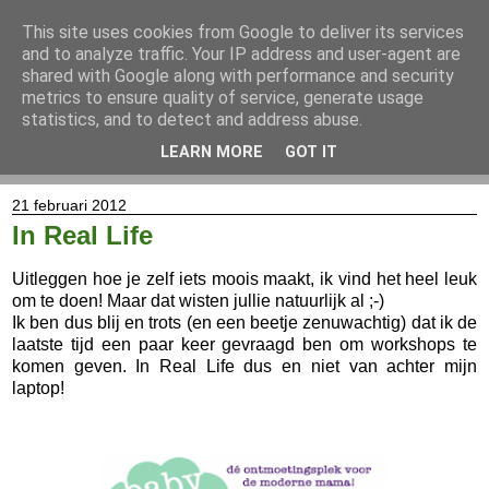
This site uses cookies from Google to deliver its services
and to analyze traffic. Your IP address and user-agent are
shared with Google along with performance and security
metrics to ensure quality of service, generate usage
statistics, and to detect and address abuse.
LEARN MORE
GOT IT
▼
21 februari 2012
In Real Life
Uitleggen hoe je zelf iets moois maakt, ik vind het heel leuk
om te doen! Maar dat wisten jullie natuurlijk al ;-)
Ik ben dus blij en trots (en een beetje zenuwachtig) dat ik de
laatste tijd een paar keer gevraagd ben om workshops te
komen geven. In Real Life dus en niet van achter mijn
laptop!