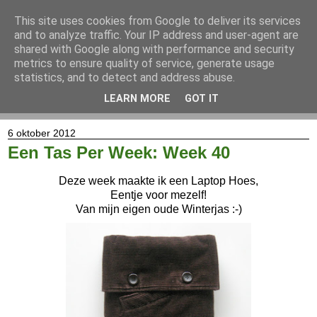
This site uses cookies from Google to deliver its services
and to analyze traffic. Your IP address and user-agent are
shared with Google along with performance and security
metrics to ensure quality of service, generate usage
statistics, and to detect and address abuse.
LEARN MORE
GOT IT
▼
6 oktober 2012
Een Tas Per Week: Week 40
Deze week maakte ik een Laptop Hoes,
Eentje voor mezelf!
Van mijn eigen oude Winterjas :-)