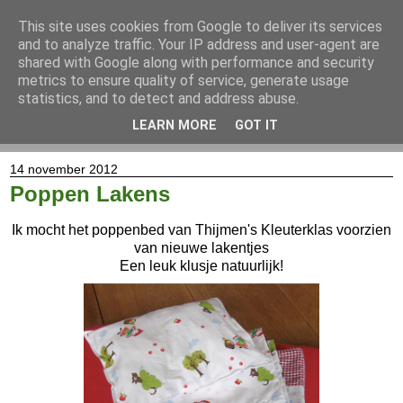
This site uses cookies from Google to deliver its services
and to analyze traffic. Your IP address and user-agent are
shared with Google along with performance and security
metrics to ensure quality of service, generate usage
statistics, and to detect and address abuse.
LEARN MORE
GOT IT
▼
14 november 2012
Poppen Lakens
Ik mocht het poppenbed van Thijmen's Kleuterklas voorzien
van nieuwe lakentjes
Een leuk klusje natuurlijk!