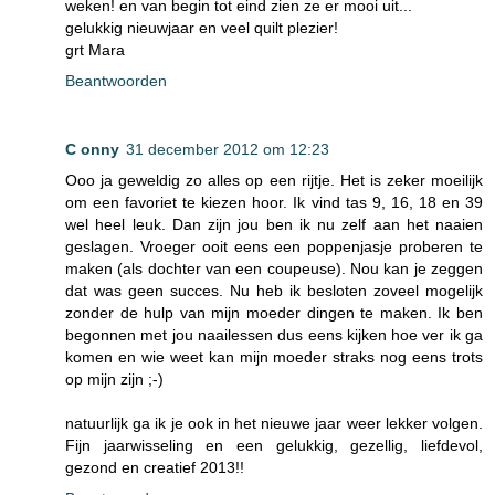
weken! en van begin tot eind zien ze er mooi uit...
gelukkig nieuwjaar en veel quilt plezier!
grt Mara
Beantwoorden
C onny
31 december 2012 om 12:23
Ooo ja geweldig zo alles op een rijtje. Het is zeker moeilijk
om een favoriet te kiezen hoor. Ik vind tas 9, 16, 18 en 39
wel heel leuk. Dan zijn jou ben ik nu zelf aan het naaien
geslagen. Vroeger ooit eens een poppenjasje proberen te
maken (als dochter van een coupeuse). Nou kan je zeggen
dat was geen succes. Nu heb ik besloten zoveel mogelijk
zonder de hulp van mijn moeder dingen te maken. Ik ben
begonnen met jou naailessen dus eens kijken hoe ver ik ga
komen en wie weet kan mijn moeder straks nog eens trots
op mijn zijn ;-)
natuurlijk ga ik je ook in het nieuwe jaar weer lekker volgen.
Fijn jaarwisseling en een gelukkig, gezellig, liefdevol,
gezond en creatief 2013!!