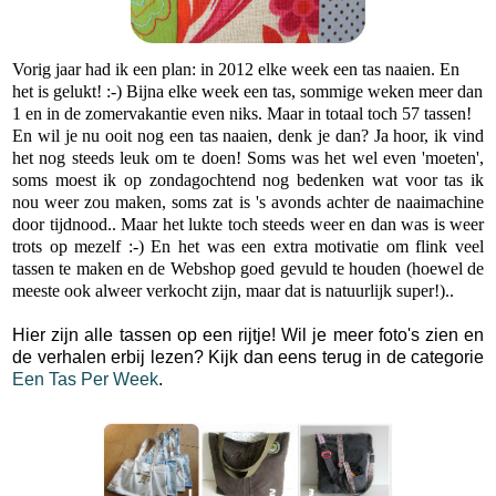
Vorig jaar had ik een plan: in 2012 elke week een tas naaien. En
het is gelukt! :-) Bijna elke week een tas, sommige weken meer dan
1 en in de zomervakantie even niks. Maar in totaal toch 57 tassen!
En wil je nu ooit nog een tas naaien, denk je dan? Ja hoor, ik vind
het nog steeds leuk om te doen! Soms was het wel even 'moeten',
soms moest ik op zondagochtend nog bedenken wat voor tas ik
nou weer zou maken, soms zat is 's avonds achter de naaimachine
door tijdnood.. Maar het lukte toch steeds weer en dan was is weer
trots op mezelf :-) En het was een extra motivatie om flink veel
tassen te maken en de Webshop goed gevuld te houden (hoewel de
meeste ook alweer verkocht zijn, maar dat is natuurlijk super!)..
Hier zijn alle tassen op een rijtje! Wil je meer foto's zien en
de verhalen erbij lezen? Kijk dan eens terug in de categorie
Een Tas Per Week
.