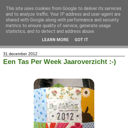
This site uses cookies from Google to deliver its services
and to analyze traffic. Your IP address and user-agent are
shared with Google along with performance and security
metrics to ensure quality of service, generate usage
statistics, and to detect and address abuse.
LEARN MORE
GOT IT
▼
31 december 2012
Een Tas Per Week Jaaroverzicht :-)