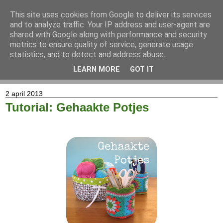
This site uses cookies from Google to deliver its services
and to analyze traffic. Your IP address and user-agent are
shared with Google along with performance and security
metrics to ensure quality of service, generate usage
statistics, and to detect and address abuse.
LEARN MORE
GOT IT
▼
2 april 2013
Tutorial: Gehaakte Potjes