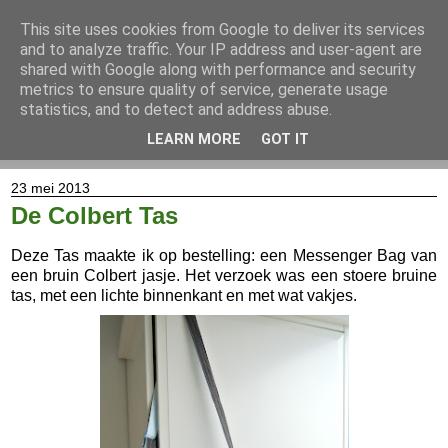
This site uses cookies from Google to deliver its services
and to analyze traffic. Your IP address and user-agent are
shared with Google along with performance and security
metrics to ensure quality of service, generate usage
statistics, and to detect and address abuse.
LEARN MORE
GOT IT
▼
23 mei 2013
De Colbert Tas
Deze Tas maakte ik op bestelling: een Messenger Bag van
een bruin Colbert jasje. Het verzoek was een stoere bruine
tas, met een lichte binnenkant en met wat vakjes.