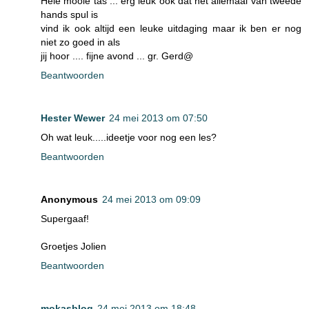
Hele mooie tas ... erg leuk ook dat het allemaal van tweede
hands spul is
vind ik ook altijd een leuke uitdaging maar ik ben er nog
niet zo goed in als
jij hoor .... fijne avond ... gr. Gerd@
Beantwoorden
Hester Wewer
24 mei 2013 om 07:50
Oh wat leuk.....ideetje voor nog een les?
Beantwoorden
Anonymous
24 mei 2013 om 09:09
Supergaaf!
Groetjes Jolien
Beantwoorden
mokasblog
24 mei 2013 om 18:48