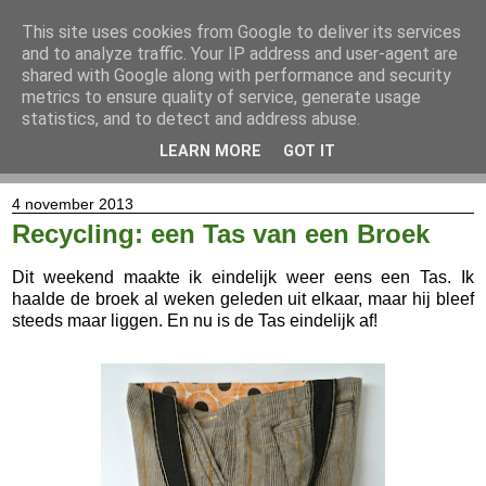
This site uses cookies from Google to deliver its services
and to analyze traffic. Your IP address and user-agent are
shared with Google along with performance and security
metrics to ensure quality of service, generate usage
statistics, and to detect and address abuse.
LEARN MORE
GOT IT
▼
4 november 2013
Recycling: een Tas van een Broek
Dit weekend maakte ik eindelijk weer eens een Tas. Ik
haalde de broek al weken geleden uit elkaar, maar hij bleef
steeds maar liggen. En nu is de Tas eindelijk af!