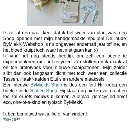
Ik zei al een paar keer dat ik het weer van plan was: een
Shop openen met mijn handgemaakte spullen! De 'oude'
ByMiekK Webshop is nu ongeveer anderhalf jaar offline, en
het bloed kruipt toch waar het niet gaan kan ;-)
Ik vind het nog steeds heerlijk om zelf een beetje te
experimenteren met het recyclen van stoffen en ik maak af
en toe prototypes voor nieuwe naaipatronen. Mijn zolder
slibt dan ook langzaam dicht met toch weer een collectie
Tassen, HaakNaalden Etui's en andere maaksels.
Een nieuwe
ByMiekK Shop
is dus een feit! Hij kreeg een
hoekje in de
Stoffen Shop
. Hij staat nog niet zo vol en af en
toe zal er iets nieuws bijkomen. Allemaal gerecycled en/of
eco, one-of-a-kind en typisch ByMiekK.
Ik ben benieuwd wat jullie er van vinden!
*SHOP*