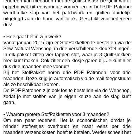
Iedereen kan meedoen met de QuiltCursus! De Quilt wordt
opgebouwd uit eenvoudige vormen en in het PDF Patroon
wordt elke stap van het patchwork en quilten duidelijk
uitgelegd aan de hand van foto's. Geschikt voor iedereen
dus!
• Hoe gaat het in zijn werk?
Vanaf januari 2015 zijn er StofPakketten te bestellen via de
Sew Natural Webshop, in drie verschillende kleurstellingen.
In elk pakket zitten vier lappen stof, waar je 3 QuiltBlokken
mee kunt maken. Ook zit er een klosje garen bij. Je kunt hier
dus drie maanden mee vooruit!
Bij het StofPakket horen drie PDF Patronen, voor drie
maanden. Deze krijg je automatisch via de mail toegestuurd
als ze beschikbaar komen.
De PDF Patronen zijn ook los te bestellen via de Webshop,
zodat je met stoffen van je eigen keuze aan de slag kunt
gaan.
• Waarom grotere StofPakketten voor 3 maanden?
Om een paar redenen! Het is economischer, omdat je
minder stofrestjes overhoudt en maar eens per drie
maanden verzendkosten hoeft te betalen. Verder scheelt het