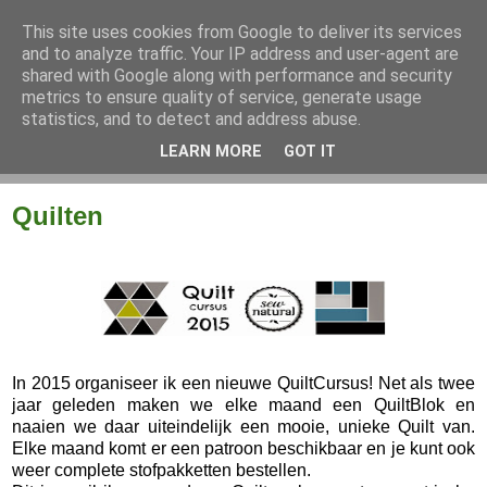
This site uses cookies from Google to deliver its services
and to analyze traffic. Your IP address and user-agent are
shared with Google along with performance and security
metrics to ensure quality of service, generate usage
statistics, and to detect and address abuse.
LEARN MORE
GOT IT
▼
Quilten
In 2015 organiseer ik een nieuwe QuiltCursus! Net als twee
jaar geleden maken we elke maand een QuiltBlok en
naaien we daar uiteindelijk een mooie, unieke Quilt van.
Elke maand komt er een patroon beschikbaar en je kunt ook
weer complete stofpakketten bestellen.