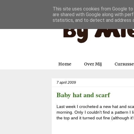
This site uses cookies from Google to d
are shared with Google along with perf
statistics, and to detect and address 
Home
Over Mij
Cursuss
7 april 2009
Baby hat and scarf
Last week I crocheted a new hat and scarf
morning. Only I couldn't find a pattern I l
the top and it turned out fine (although it's