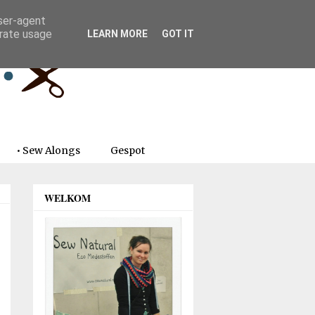
user-agent
erate usage
LEARN MORE
GOT IT
• Sew Alongs
Gespot
WELKOM