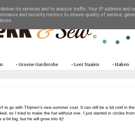
eliver its services and to analyze traffic. Your IP address and 
ormance and security metrics to ensure quality of service, gen
abuse.
en
• Groene Garderobe
• Leer Naaien
• Haken
 to go with Thijmen's new summer coat. It can still be a bit cold in the
iked, so I tried to make the hat without one. I just started in circles from
 a bit big, but he will grow into it)!