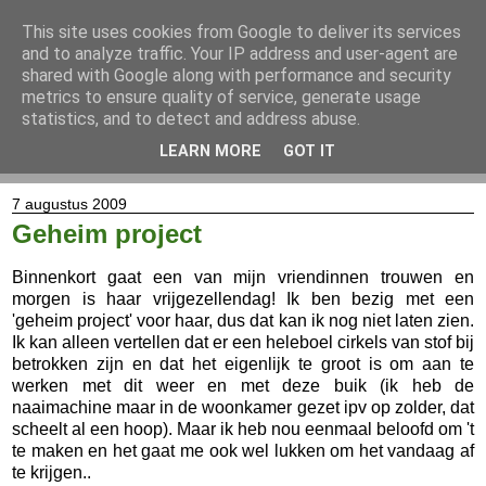
This site uses cookies from Google to deliver its services
and to analyze traffic. Your IP address and user-agent are
shared with Google along with performance and security
metrics to ensure quality of service, generate usage
statistics, and to detect and address abuse.
LEARN MORE
GOT IT
▼
7 augustus 2009
Geheim project
Binnenkort gaat een van mijn vriendinnen trouwen en
morgen is haar vrijgezellendag! Ik ben bezig met een
'geheim project' voor haar, dus dat kan ik nog niet laten zien.
Ik kan alleen vertellen dat er een heleboel cirkels van stof bij
betrokken zijn en dat het eigenlijk te groot is om aan te
werken met dit weer en met deze buik (ik heb de
naaimachine maar in de woonkamer gezet ipv op zolder, dat
scheelt al een hoop). Maar ik heb nou eenmaal beloofd om 't
te maken en het gaat me ook wel lukken om het vandaag af
te krijgen..