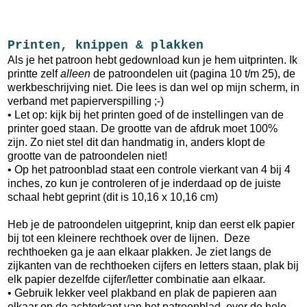
Printen, knippen & plakken
Als je het patroon hebt gedownload kun je hem uitprinten. Ik
printte zelf
alleen
de patroondelen uit (pagina 10 t/m 25), de
werkbeschrijving niet. Die lees is dan wel op mijn scherm, in
verband met papierverspilling ;-)
• Let op: kijk bij het printen goed of de instellingen van de
printer goed staan. De grootte van de afdruk moet 100%
zijn. Zo niet stel dit dan handmatig in, anders klopt de
grootte van de patroondelen niet!
• Op het patroonblad staat een controle vierkant van 4 bij 4
inches, zo kun je controleren of je inderdaad op de juiste
schaal hebt geprint (dit is 10,16 x 10,16 cm)
Heb je de patroondelen uitgeprint, knip dan eerst elk papier
bij tot een kleinere rechthoek over de lijnen. Deze
rechthoeken ga je aan elkaar plakken. Je ziet langs de
zijkanten van de rechthoeken cijfers en letters staan, plak bij
elk papier dezelfde cijfer/letter combinatie aan elkaar.
• Gebruik lekker veel plakband en plak de papieren aan
elkaar op de achterkant van het patroonblad, over de hele