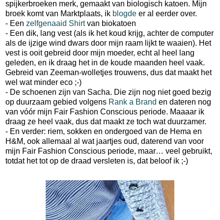
spijkerbroeken merk, gemaakt van biologisch katoen. Mijn
broek komt van Marktplaats, ik
blogde
er al eerder over.
- Een
zelfgenaaid Shirt
van biokatoen
- Een dik, lang vest (als ik het koud krijg, achter de computer
als de ijzige wind dwars door mijn raam lijkt te waaien). Het
vest is ooit gebreid door mijn moeder, echt al heel lang
geleden, en ik draag het in de koude maanden heel vaak.
Gebreid van Zeeman-wolletjes trouwens, dus dat maakt het
wel wat minder eco ;-)
- De schoenen zijn van Sacha. Die zijn nog niet goed bezig
op duurzaam gebied volgens
Rank a Brand
en dateren nog
van vóór mijn Fair Fashion Conscious periode. Maaaar ik
draag ze heel vaak, dus dat maakt ze toch wat duurzamer.
- En verder: riem, sokken en ondergoed van de Hema en
H&M, ook allemaal al wat jaartjes oud, daterend van voor
mijn Fair Fashion Conscious periode, maar… veel gebruikt,
totdat het tot op de draad versleten is, dat beloof ik ;-)