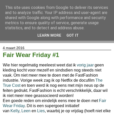
This site uses cookies from Google to deliver its services
and to analyze traffic. Your IP address and user-agent are
shared with Google along with performance and security
metrics to ensure quality of service, generate usage
statistics, and to detect and address abuse.
LEARN MORE
GOT IT
▼
4 maart 2016
Fair Wear Friday #1
Wie hier regelmatig meeleest weet dat ik
vorig jaar
geen
kleding kocht voor mezelf en sindsdien nog steeds niet
vaak. Om niet meer mee te doen met de FastFashion
industrie. Vorige week zag ik op Netflix de docufilm
The
True Cost
en toen werd ik nog eens met mijn neus op de
feiten gedrukt. FastFashion is echt verschrikkelijk, daar wil
ik niet meer mee geassocieerd worden!
Een goede reden om eindelijk eens mee te doen met
Fair
Wear Friday
. Dit is een supergoed initiatief
van
Kelly
,
Leen
en
Lies
, waarbij je op vrijdag (hoeft niet elke